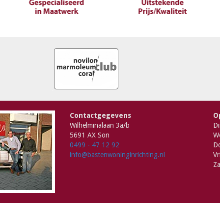
Contactgegevens
O
Wilhelminalaan 3a/b
Di
5691 AX Son
Wo
0499 - 47 12 92
Do
info@bastenwoninginrichting.nl
Vr
Za