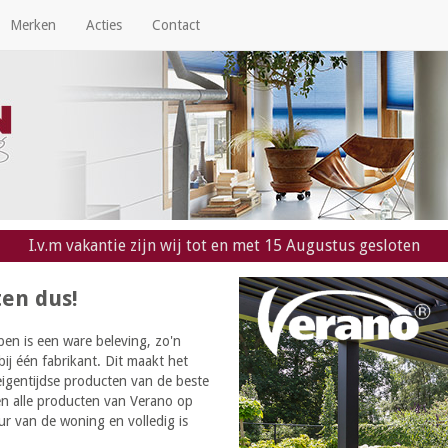
Merken
Acties
Contact
I.v.m vakantie zijn wij tot en met 15 Augustus gesloten
ten dus!
en is een ware beleving, zo'n
j één fabrikant. Dit maakt het
eigentijdse producten van de beste
den alle producten van Verano op
ur van de woning en volledig is